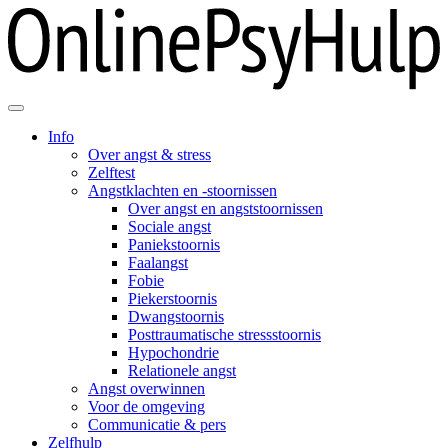
Info
Over angst & stress
Zelftest
Angstklachten en -stoornissen
Over angst en angststoornissen
Sociale angst
Paniekstoornis
Faalangst
Fobie
Piekerstoornis
Dwangstoornis
Posttraumatische stressstoornis
Hypochondrie
Relationele angst
Angst overwinnen
Voor de omgeving
Communicatie & pers
Zelfhulp