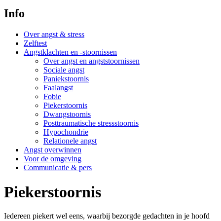
Info
Over angst & stress
Zelftest
Angstklachten en -stoornissen
Over angst en angststoornissen
Sociale angst
Paniekstoornis
Faalangst
Fobie
Piekerstoornis
Dwangstoornis
Posttraumatische stressstoornis
Hypochondrie
Relationele angst
Angst overwinnen
Voor de omgeving
Communicatie & pers
Piekerstoornis
Iedereen piekert wel eens, waarbij bezorgde gedachten in je hoofd