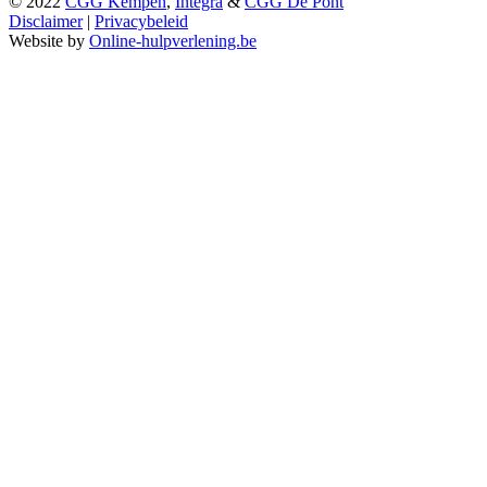
© 2022
CGG Kempen
,
Integra
&
CGG De Pont
Disclaimer
|
Privacybeleid
Website by
Online-hulpverlening.be