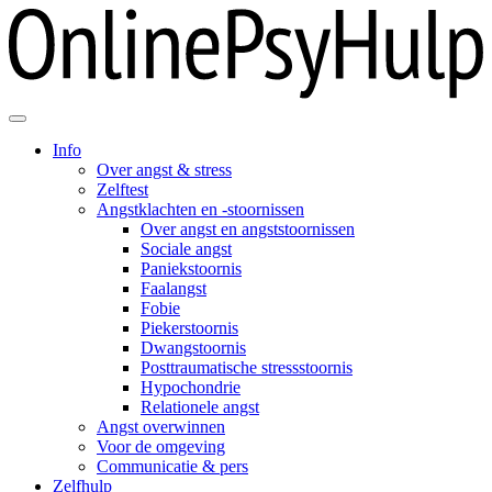
Info
Over angst & stress
Zelftest
Angstklachten en -stoornissen
Over angst en angststoornissen
Sociale angst
Paniekstoornis
Faalangst
Fobie
Piekerstoornis
Dwangstoornis
Posttraumatische stressstoornis
Hypochondrie
Relationele angst
Angst overwinnen
Voor de omgeving
Communicatie & pers
Zelfhulp