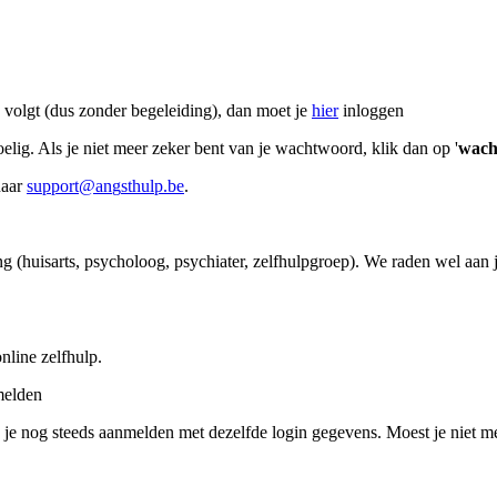
a volgt (dus zonder begeleiding), dan moet je
hier
inloggen
lig. Als je niet meer zeker bent van je wachtwoord, klik dan op '
wach
naar
s
u
p
p
o
r
t
@
a
n
g
s
t
h
u
l
p
.
b
e
.
 (huisarts, psycholoog, psychiater, zelfhulpgroep). We raden wel aan j
line zelfhulp.
melden
n je nog steeds aanmelden met dezelfde login gegevens. Moest je niet 