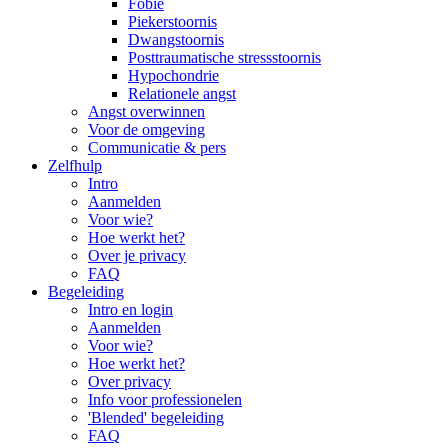
Fobie
Piekerstoornis
Dwangstoornis
Posttraumatische stressstoornis
Hypochondrie
Relationele angst
Angst overwinnen
Voor de omgeving
Communicatie & pers
Zelfhulp
Intro
Aanmelden
Voor wie?
Hoe werkt het?
Over je privacy
FAQ
Begeleiding
Intro en login
Aanmelden
Voor wie?
Hoe werkt het?
Over privacy
Info voor professionelen
'Blended' begeleiding
FAQ